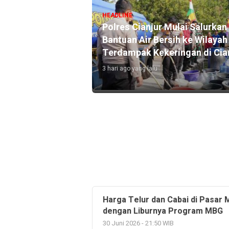
HEADLINE
n Terjadi di
Polres Cianjur Mulai Salurkan
alun Suryakancana
Bantuan Air Bersih ke Wilayah
Terdampak Kekeringan di Cia
3 hari ago yang lalu
Harga Telur dan Cabai di Pasar
dengan Liburnya Program MBG
30 Juni 2026 - 21:50 WIB