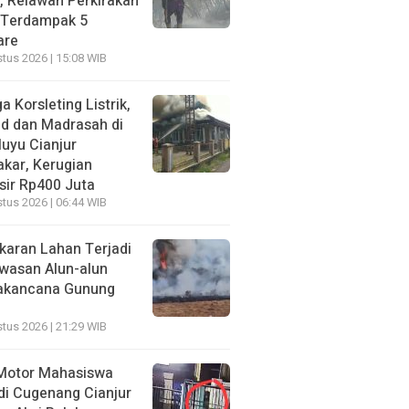
, Relawan Perkirakan
 Terdampak 5
are
tus 2026 | 15:08 WIB
a Korsleting Listrik,
id dan Madrasah di
luyu Cianjur
akar, Kerugian
sir Rp400 Juta
tus 2026 | 06:44 WIB
karan Lahan Terjadi
awasan Alun-alun
akancana Gunung
tus 2026 | 21:29 WIB
Motor Mahasiswa
di Cugenang Cianjur