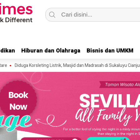
dikan
dikan
Hiburan dan Olahraga
Hiburan dan Olahraga
Bisnis dan UMKM
Bisnis dan UMKM
 Korsleting Listrik, Masjid dan Madrasah di Sukaluyu Cianjur Terbakar, Ke