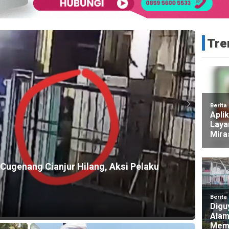
Tre
HEADLI
Keba
Cugenang Cianjur Hilang, Aksi Pelaku
Perki
2 jam ag