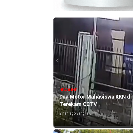
HEADLINE
de, Relawan
Dua Motor Mahasiswa KKN di 
Terekam CCTV
2 hari ago yang lalu