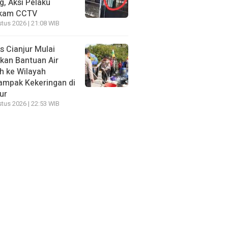
g, Aksi Pelaku
kam CCTV
tus 2026 | 21:08 WIB
s Cianjur Mulai
rkan Bantuan Air
h ke Wilayah
ampak Kekeringan di
ur
tus 2026 | 22:53 WIB