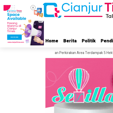
Home
Home
Berita
Berita
Politik
Politik
Pendi
Pendi
 Gunung Gede, Relawan Perkirakan Area Terdampak 5 Hektare
Diduga