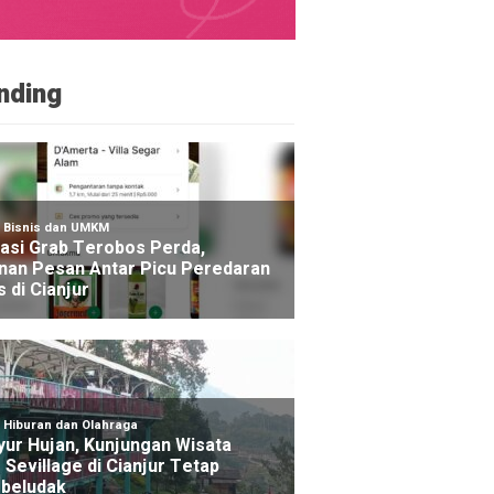
nding
NE
karan Baru Muncul di Kawasan Kawah Gunung Gede, R
rakan Area Terdampak 5 Hektare
o yang lalu