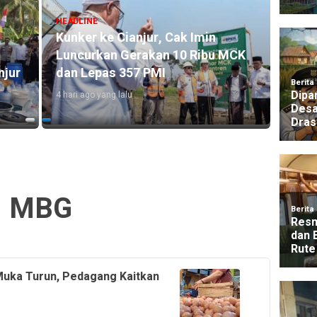
HEADLI
Didug
HEADLINE
dan M
Kunker ke Cianjur, Cak Imin
Terba
Luncurkan Gerakan 10 Ribu MCK
Juta
njur
dan Lepas 357 PMI
1 hari a
4 hari ago yang lalu
MBG
 Muka Turun, Pedagang Kaitkan