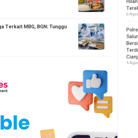
Hilan
Tere
6 Agus
duga Terkait MBG, BGN: Tunggu
Polre
Salu
Bersi
Terd
Cianj
5 Agus