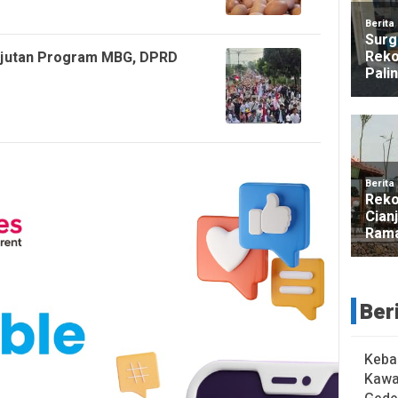
njutan Program MBG, DPRD
Ber
Keba
Kawa