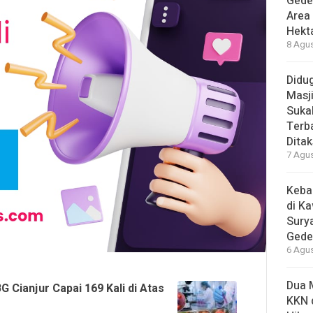
Gede
Area
Hekt
8 Agus
Didug
Masj
Suka
Terb
Ditak
7 Agus
Keba
di K
Sury
Gede
6 Agus
Dua 
 Cianjur Capai 169 Kali di Atas
KKN 