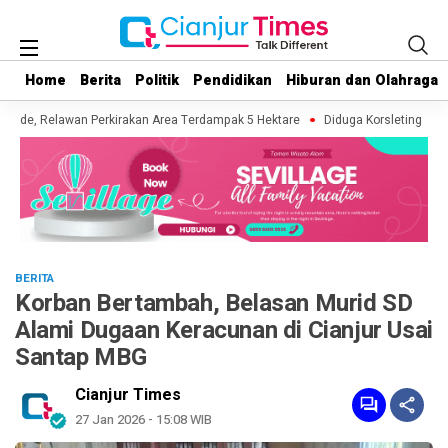
Home
Home
Berita
Berita
Politik
Politik
Pendidikan
Pendidikan
Hiburan dan Olahraga
Hiburan dan Olahraga
de, Relawan Perkirakan Area Terdampak 5 Hektare
Diduga Korsleting Listrik
BERITA
Korban Bertambah, Belasan Murid SD
Alami Dugaan Keracunan di Cianjur Usai
Santap MBG
Cianjur Times
27 Jan 2026 - 15:08 WIB