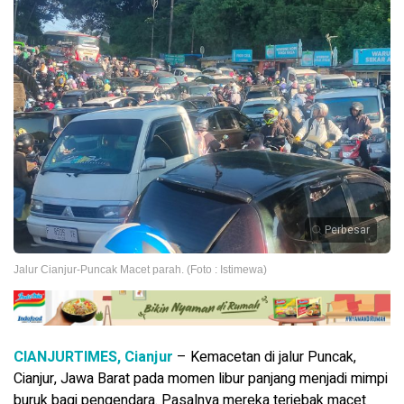
Perbesar
Jalur Cianjur-Puncak Macet parah. (Foto : Istimewa)
CIANJURTIMES, Cianjur
– Kemacetan di jalur Puncak,
Cianjur, Jawa Barat pada momen libur panjang menjadi mimpi
buruk bagi pengendara. Pasalnya mereka terjebak macet