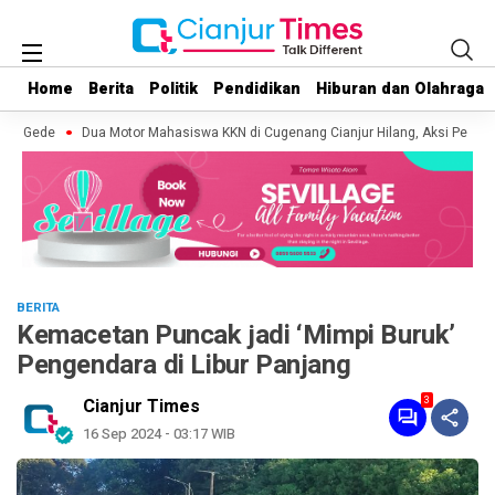
Home
Home
Berita
Berita
Politik
Politik
Pendidikan
Pendidikan
Hiburan dan Olahraga
Hiburan dan Olahraga
g Gede
Dua Motor Mahasiswa KKN di Cugenang Cianjur Hilang, Aksi Pelaku 
BERITA
Kemacetan Puncak jadi ‘Mimpi Buruk’
Pengendara di Libur Panjang
3
Cianjur Times
16 Sep 2024 - 03:17 WIB