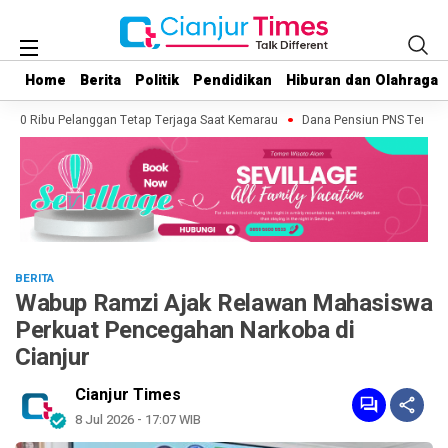
Home
Home
Berita
Berita
Politik
Politik
Pendidikan
Pendidikan
Hiburan dan Olahraga
Hiburan dan Olahraga
k 50 Ribu Pelanggan Tetap Terjaga Saat Kemarau
Dana Pensiun PNS Tembus Rp 
BERITA
Wabup Ramzi Ajak Relawan Mahasiswa
Perkuat Pencegahan Narkoba di
Cianjur
Cianjur Times
8 Jul 2026 - 17:07 WIB