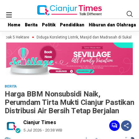
Home
Home
Berita
Berita
Politik
Politik
Pendidikan
Pendidikan
Hiburan dan Olahraga
Hiburan dan Olahraga
pak 5 Hektare
Diduga Korsleting Listrik, Masjid dan Madrasah di Sukaluyu Ci
BERITA
Harga BBM Nonsubsidi Naik,
Perumdam Tirta Mukti Cianjur Pastikan
Distribusi Air Bersih Tetap Berjalan
Cianjur Times
5 Jul 2026 - 20:38 WIB