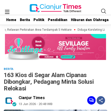
Home
Home
Berita
Berita
Politik
Politik
Pendidikan
Pendidikan
Hiburan dan Olahraga
Hiburan dan Olahraga
, Relawan Perkirakan Area Terdampak 5 Hektare
Diduga Korsleting Listrik,
BERITA
163 Kios di Segar Alam Cipanas
Dibongkar, Pedagang Minta Solusi
Relokasi
Cianjur Times
13 Jun 2026 - 20:48 WIB