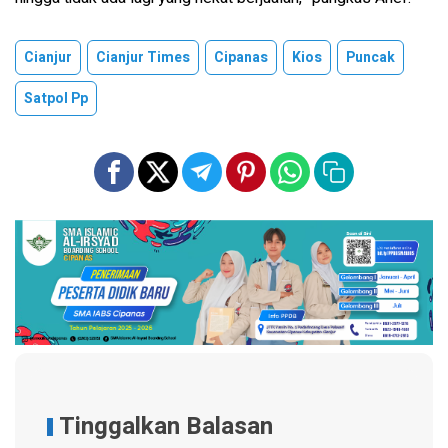
Cianjur
Cianjur Times
Cipanas
Kios
Puncak
Satpol Pp
Tinggalkan Balasan