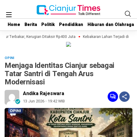
Home
Home
Berita
Berita
Politik
Politik
Pendidikan
Pendidikan
Hiburan dan Olahraga
Hiburan dan Olahraga
jur Terbakar, Kerugian Ditaksir Rp400 Juta
Kebakaran Lahan Terjadi di Kawa
OPINI
Menjaga Identitas Cianjur sebagai
Tatar Santri di Tengah Arus
Modernisasi
Andika Rajeswara
13 Jun 2026 - 19:42 WIB