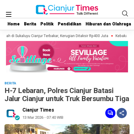
Home
Home
Berita
Berita
Politik
Politik
Pendidikan
Pendidikan
Hiburan dan Olahraga
Hiburan dan Olahraga
sah di Sukaluyu Cianjur Terbakar, Kerugian Ditaksir Rp400 Juta
Kebakaran Lah
BERITA
H-7 Lebaran, Polres Cianjur Batasi
Jalur Cianjur untuk Truk Bersumbu Tiga
Cianjur Times
13 Mar 2026 - 07:40 WIB