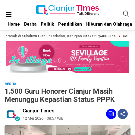
Home
Home
Berita
Berita
Politik
Politik
Pendidikan
Pendidikan
Hiburan dan Olahraga
Hiburan dan Olahraga
adrasah di Sukaluyu Cianjur Terbakar, Kerugian Ditaksir Rp400 Juta
Kebakaran
BERITA
1.500 Guru Honorer Cianjur Masih
Menunggu Kepastian Status PPPK
Cianjur Times
12 Mei 2026 - 08:57 WIB