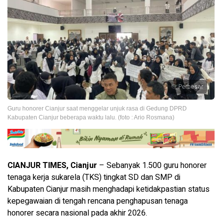
Perbesar
Guru honorer Cianjur saat menggelar unjuk rasa di Gedung DPRD
Kabupaten Cianjur beberapa waktu lalu. (foto : Ario Rosmana)
CIANJUR TIMES, Cianjur
– Sebanyak 1.500 guru honorer
tenaga kerja sukarela (TKS) tingkat SD dan SMP di
Kabupaten Cianjur masih menghadapi ketidakpastian status
kepegawaian di tengah rencana penghapusan tenaga
honorer secara nasional pada akhir 2026.