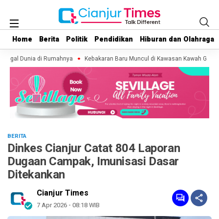
Home
Home
Berita
Berita
Politik
Politik
Pendidikan
Pendidikan
Hiburan dan Olahraga
Hiburan dan Olahraga
inggal Dunia di Rumahnya
Kebakaran Baru Muncul di Kawasan Kawah Gunung G
BERITA
Dinkes Cianjur Catat 804 Laporan
Dugaan Campak, Imunisasi Dasar
Ditekankan
Cianjur Times
7 Apr 2026 - 08:18 WIB