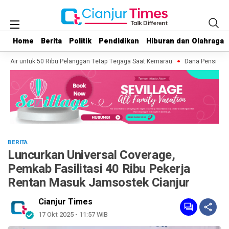
Home
Home
Berita
Berita
Politik
Politik
Pendidikan
Pendidikan
Hiburan dan Olahraga
Hiburan dan Olahraga
s Air untuk 50 Ribu Pelanggan Tetap Terjaga Saat Kemarau
Dana Pensiun PNS
BERITA
Luncurkan Universal Coverage,
Pemkab Fasilitasi 40 Ribu Pekerja
Rentan Masuk Jamsostek Cianjur
Cianjur Times
17 Okt 2025 - 11:57 WIB