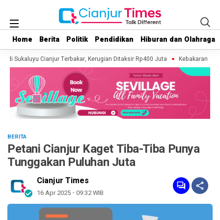
Home
Home
Berita
Berita
Politik
Politik
Pendidikan
Pendidikan
Hiburan dan Olahraga
Hiburan dan Olahraga
 di Sukaluyu Cianjur Terbakar, Kerugian Ditaksir Rp400 Juta
Kebakaran Lahan 
BERITA
Petani Cianjur Kaget Tiba-Tiba Punya
Tunggakan Puluhan Juta
Cianjur Times
16 Apr 2025 - 09:32 WIB