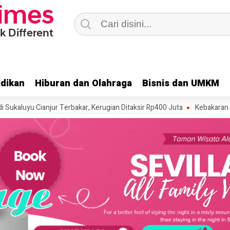
dikan
dikan
Hiburan dan Olahraga
Hiburan dan Olahraga
Bisnis dan UMKM
Bisnis dan UMKM
 Cianjur Terbakar, Kerugian Ditaksir Rp400 Juta
Kebakaran Lahan Ter