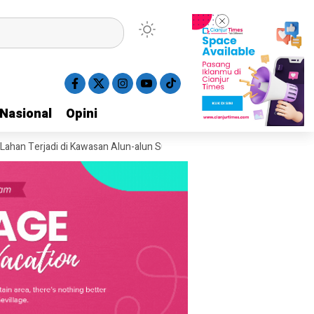
Nasional
Nasional
Opini
Opini
jadi di Kawasan Alun-alun Suryakancana Gunung Gede
Dua Motor Maha