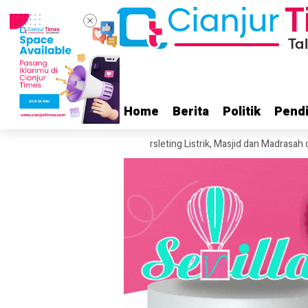
Home
Home
Berita
Berita
Politik
Politik
Pendi
Pendi
 5 Hektare
Diduga Korsleting Listrik, Masjid dan Madrasah di Sukaluyu