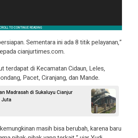
rsiapan. Sementara ini ada 8 titik pelayanan,”
epada cianjurtimes.com.
but terdapat di Kecamatan Cidaun, Leles,
ondang, Pacet, Ciranjang, dan Mande.
 dan Madrasah di Sukaluyu Cianjur
 Juta
 kemungkinan masih bisa berubah, karena baru
ma pihak-pihak yang terkait,” ujar Yudi.