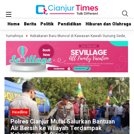
Home
Home
Berita
Berita
Politik
Politik
Pendidikan
Pendidikan
Hiburan dan Olahraga
Hiburan dan Olahraga
di Rumahnya
Kebakaran Baru Muncul di Kawasan Kawah Gunung Gede, Relawa
Headline
tuan
Kunker ke Cianjur, Cak Imin Luncurka