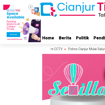
Home
Home
Berita
Berita
Politik
Politik
Pendi
Pendi
ilang, Aksi Pelaku Terekam CCTV
Polres Cianjur Mulai Salurkan Bantu