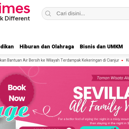
dikan
dikan
Hiburan dan Olahraga
Hiburan dan Olahraga
Bisnis dan UMKM
Bisnis dan UMKM
an Air Bersih ke Wilayah Terdampak Kekeringan di Cianjur
Kunker ke C