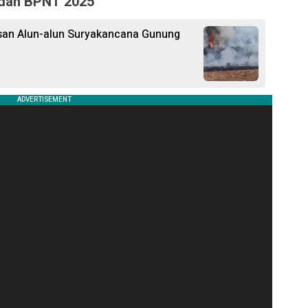
 dan BPNT 2025
san Alun-alun Suryakancana Gunung