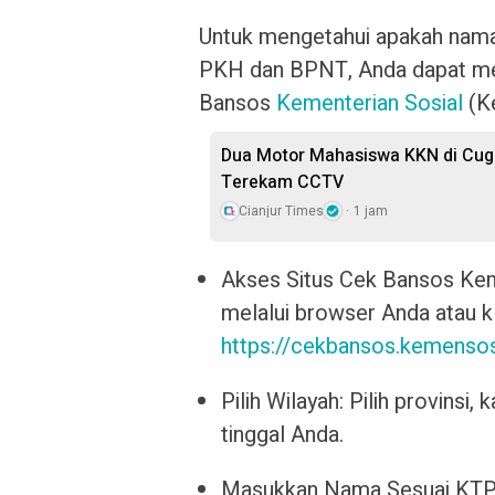
Untuk mengetahui apakah nama
PKH dan BPNT, Anda dapat men
Bansos
Kementerian Sosial
(Ke
Dua Motor Mahasiswa KKN di Cuge
Terekam CCTV
Cianjur Times
1 jam
Akses Situs Cek Bansos Ke
melalui browser Anda atau kli
https://cekbansos.kemensos
Pilih Wilayah: Pilih provins
tinggal Anda.
Masukkan Nama Sesuai KTP: