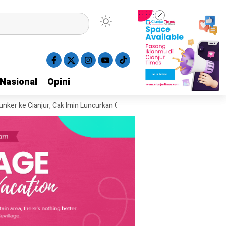
Nasional
Nasional
Opini
Opini
ianjur, Cak Imin Luncurkan Gerakan 10 Ribu MCK dan Lepas 357 PMI
“