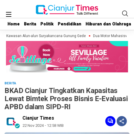
Home
Home
Berita
Berita
Politik
Politik
Pendidikan
Pendidikan
Hiburan dan Olahraga
Hiburan dan Olahraga
di Kawasan Alun-alun Suryakancana Gunung Gede
Dua Motor Mahasiswa KKN d
BERITA
BKAD Cianjur Tingkatkan Kapasitas
Lewat Bimtek Proses Bisnis E-Evaluasi
APBD dalam SIPD-RI
Cianjur Times
22 Nov 2024 - 12:58 WIB