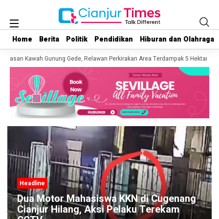
Home
Home
Berita
Berita
Politik
Politik
Pendidikan
Pendidikan
Hiburan dan Olahraga
Hiburan dan Olahraga
awasan Kawah Gunung Gede, Relawan Perkirakan Area Terdampak 5 Hektare
D
Headline
di Cugenang
Polres Cianjur Mulai Salurkan 
 Terekam
Air Bersih ke Wilayah Terdamp