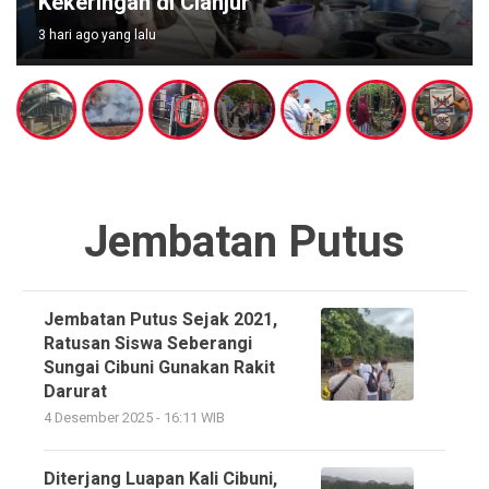
ngan di Cianjur
Gerakan 
 yang lalu
4 hari ago yang 
Jembatan Putus
Jembatan Putus Sejak 2021,
Ratusan Siswa Seberangi
Sungai Cibuni Gunakan Rakit
Darurat
4 Desember 2025 - 16:11 WIB
Diterjang Luapan Kali Cibuni,