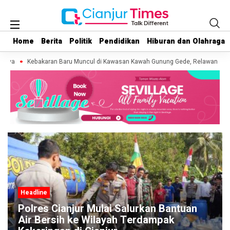
Home
Home
Berita
Berita
Politik
Politik
Pendidikan
Pendidikan
Hiburan dan Olahraga
Hiburan dan Olahraga
nya
Kebakaran Baru Muncul di Kawasan Kawah Gunung Gede, Relawan Perkira
Headline
 Cianjur Mulai Salurkan Bantuan
ersih ke Wilayah Terdampak
Kunker ke