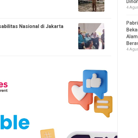
Dino
4 Agus
Pabr
abilitas Nasional di Jakarta
Bekas
Alam
Beraw
4 Agus