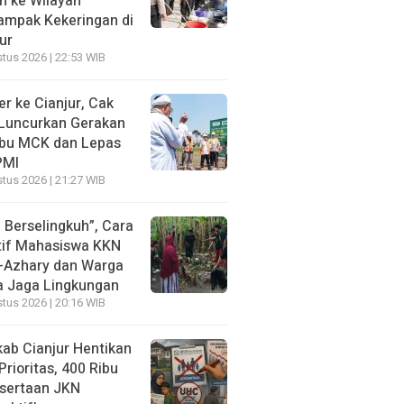
h ke Wilayah
ampak Kekeringan di
ur
tus 2026 | 22:53 WIB
r ke Cianjur, Cak
 Luncurkan Gerakan
ibu MCK dan Lepas
PMI
tus 2026 | 21:27 WIB
 Berselingkuh”, Cara
tif Mahasiswa KKN
Al-Azhary dan Warga
a Jaga Lingkungan
tus 2026 | 20:16 WIB
ab Cianjur Hentikan
rioritas, 400 Ribu
sertaan JKN