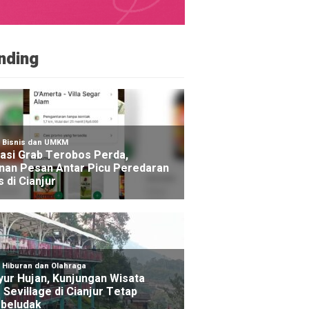
nding
NE
s Cianjur Mulai Salurkan Bantuan Air Bersih ke Wilay
ingan di Cianjur
o yang lalu