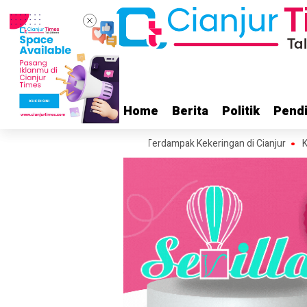
Home
Home
Berita
Berita
Politik
Politik
Pendi
Pendi
n Air Bersih ke Wilayah Terdampak Kekeringan di Cianjur
Kunker ke Ci