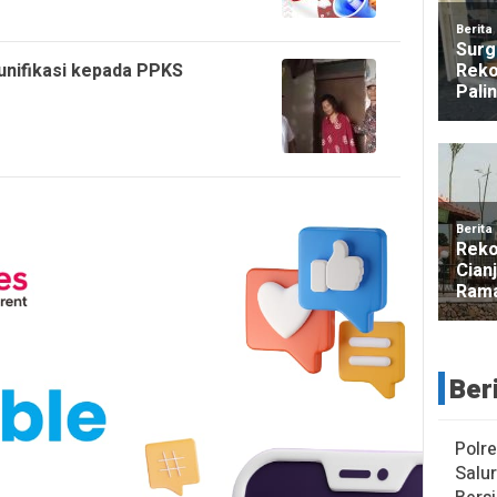
unifikasi kepada PPKS
Ber
Polre
Salu