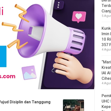
Bersi
Terd
Cianj
5 Agus
Kunke
Imin
10 R
357 
4 Agus
“Mari
Krea
IAI 
Cihe
4 Agus
Pemk
UHC P
Wujud Disiplin dan Tanggung
Kepe