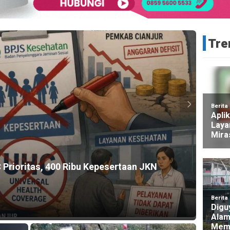
Tre
HEADLI
Prioritas, 400 Ribu Kepesertaan JKN
Polre
Keker
8 jam ag