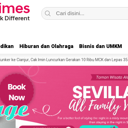
dikan
dikan
Hiburan dan Olahraga
Hiburan dan Olahraga
Bisnis dan UMKM
Bisnis dan UMKM
anjur, Cak Imin Luncurkan Gerakan 10 Ribu MCK dan Lepas 357 PMI
“M