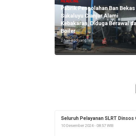
HEADLINE
Pabrik Pengolahan Ban Bekas 
gkuh”, Cara Kreatif
Sukaluyu Cianjur Alami
 IAI Al-Azhary dan
Kebakaran, Diduga Berawal da
aga Lingkungan
Boiler
2 hari ago yang lalu
Seluruh Pelayanan SLRT Dinsos C
10 Desember 2024 - 08:57 WIB