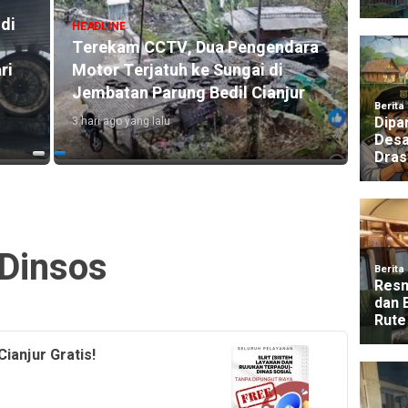
di
HEADLINE
HEADLI
Terekam CCTV, Dua Pengendara
Kunke
ri
Motor Terjatuh ke Sungai di
Lunc
Jembatan Parung Bedil Cianjur
dan L
3 hari ago yang lalu
1 hari a
Dinsos
ianjur Gratis!