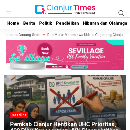
Home
Home
Berita
Berita
Politik
Politik
Pendidikan
Pendidikan
Hiburan dan Olahraga
Hiburan dan Olahraga
yakancana Gunung Gede
Dua Motor Mahasiswa KKN di Cugenang Cianjur Hilang
Headline
Pemkab Cianjur Hentikan UHC Prioritas,