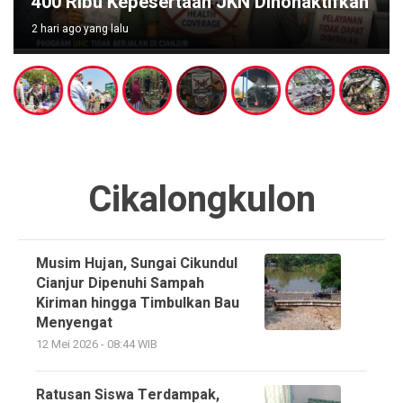
400 Ribu Kepesertaan JKN Dinonaktifkan
2 hari ago yang lalu
Cikalongkulon
Musim Hujan, Sungai Cikundul
Cianjur Dipenuhi Sampah
Kiriman hingga Timbulkan Bau
Menyengat
12 Mei 2026 - 08:44 WIB
Ratusan Siswa Terdampak,