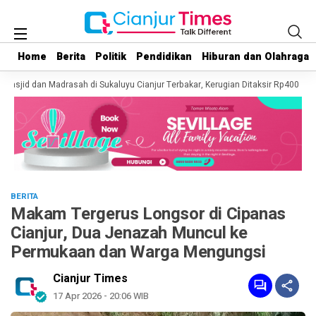
Home
Home
Berita
Berita
Politik
Politik
Pendidikan
Pendidikan
Hiburan dan Olahraga
Hiburan dan Olahraga
Masjid dan Madrasah di Sukaluyu Cianjur Terbakar, Kerugian Ditaksir Rp400 Juta
BERITA
Makam Tergerus Longsor di Cipanas
Cianjur, Dua Jenazah Muncul ke
Permukaan dan Warga Mengungsi
Cianjur Times
17 Apr 2026 - 20:06 WIB