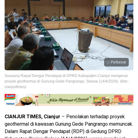
Perbesar
Suasana Rapat Dengar Pendapat di DPRD Kabupaten Cianjur mengenai
proyek geothermal di Gunung Gede Pangrango, Selasa (14/4/2026). (foto :
cianjurtimes)
CIANJUR TIMES, Cianjur
– Penolakan terhadap proyek
geothermal di kawasan Gunung Gede Pangrango memuncak.
Dalam Rapat Dengar Pendapat (RDP) di Gedung DPRD