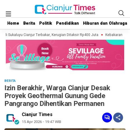
Home
Home
Berita
Berita
Politik
Politik
Pendidikan
Pendidikan
Hiburan dan Olahraga
Hiburan dan Olahraga
di Sukaluyu Cianjur Terbakar, Kerugian Ditaksir Rp400 Juta
Kebakaran Lahan 
BERITA
Izin Berakhir, Warga Cianjur Desak
Proyek Geothermal Gunung Gede
Pangrango Dihentikan Permanen
Cianjur Times
15 Apr 2026 - 19:47 WIB