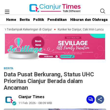
Home
Home
Berita
Berita
Politik
Politik
Pendidikan
Pendidikan
Hiburan dan Olahraga
Hiburan dan Olahraga
yah Terdampak Kekeringan di Cianjur
Kunker ke Cianjur, Cak Imin Luncurkan G
BERITA
Data Pusat Berkurang, Status UHC
Prioritas Cianjur Berada dalam
Ancaman
Cianjur Times
11 Feb 2026 - 08:09 WIB