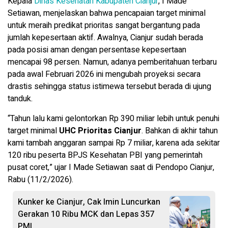
Kepala
Dinas Kesehatan Kabupaten Cianjur
, I Made
Setiawan, menjelaskan bahwa pencapaian target minimal
untuk meraih predikat prioritas sangat bergantung pada
jumlah kepesertaan aktif. Awalnya, Cianjur sudah berada
pada posisi aman dengan persentase kepesertaan
mencapai 98 persen. Namun, adanya pemberitahuan terbaru
pada awal Februari 2026 ini mengubah proyeksi secara
drastis sehingga status istimewa tersebut berada di ujung
tanduk.
“Tahun lalu kami gelontorkan Rp 390 miliar lebih untuk penuhi
target minimal
UHC Prioritas Cianjur
. Bahkan di akhir tahun
kami tambah anggaran sampai Rp 7 miliar, karena ada sekitar
120 ribu peserta BPJS Kesehatan PBI yang pemerintah
pusat coret,” ujar I Made Setiawan saat di Pendopo Cianjur,
Rabu (11/2/2026).
Kunker ke Cianjur, Cak Imin Luncurkan
Gerakan 10 Ribu MCK dan Lepas 357
PMI