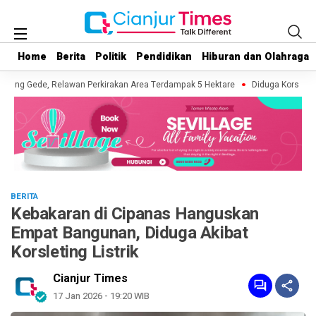
Home
Home
Berita
Berita
Politik
Politik
Pendidikan
Pendidikan
Hiburan dan Olahraga
Hiburan dan Olahraga
ng Gede, Relawan Perkirakan Area Terdampak 5 Hektare
Diduga Korsleting L
BERITA
Kebakaran di Cipanas Hanguskan
Empat Bangunan, Diduga Akibat
Korsleting Listrik
Cianjur Times
17 Jan 2026 - 19:20 WIB