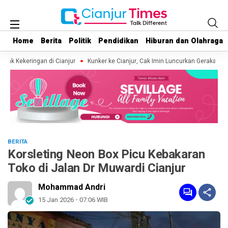
Home
Home
Berita
Berita
Politik
Politik
Pendidikan
Pendidikan
Hiburan dan Olahraga
Hiburan dan Olahraga
ak Kekeringan di Cianjur
Kunker ke Cianjur, Cak Imin Luncurkan Gerakan 10 
BERITA
Korsleting Neon Box Picu Kebakaran
Toko di Jalan Dr Muwardi Cianjur
Mohammad Andri
15 Jan 2026 - 07:06 WIB