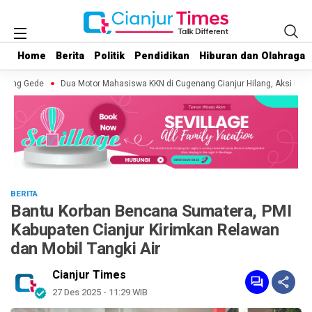
Home
Home
Berita
Berita
Politik
Politik
Pendidikan
Pendidikan
Hiburan dan Olahraga
Hiburan dan Olahraga
ung Gede
Dua Motor Mahasiswa KKN di Cugenang Cianjur Hilang, Aksi Pelak
BERITA
Bantu Korban Bencana Sumatera, PMI
Kabupaten Cianjur Kirimkan Relawan
dan Mobil Tangki Air
Cianjur Times
27 Des 2025 - 11:29 WIB