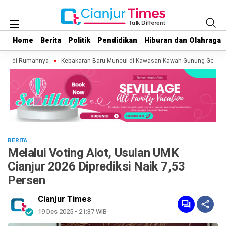
Home
Home
Berita
Berita
Politik
Politik
Pendidikan
Pendidikan
Hiburan dan Olahraga
Hiburan dan Olahraga
nia di Rumahnya
Kebakaran Baru Muncul di Kawasan Kawah Gunung Gede, Rel
BERITA
Melalui Voting Alot, Usulan UMK
Cianjur 2026 Diprediksi Naik 7,53
Persen
Cianjur Times
19 Des 2025 - 21:37 WIB