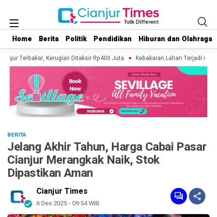
Home
Home
Berita
Berita
Politik
Politik
Pendidikan
Pendidikan
Hiburan dan Olahraga
Hiburan dan Olahraga
anjur Terbakar, Kerugian Ditaksir Rp400 Juta
Kebakaran Lahan Terjadi di Ka
BERITA
Jelang Akhir Tahun, Harga Cabai Pasar
Cianjur Merangkak Naik, Stok
Dipastikan Aman
Cianjur Times
6 Des 2025 - 09:54 WIB