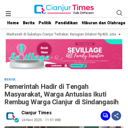
Home
Home
Berita
Berita
Politik
Politik
Pendidikan
Pendidikan
Hiburan dan Olahraga
Hiburan dan Olahraga
an Madrasah di Sukaluyu Cianjur Terbakar, Kerugian Ditaksir Rp400 Juta
Kebak
BERITA
Pemerintah Hadir di Tengah
Masyarakat, Warga Antusias Ikuti
Rembug Warga Cianjur di Sindangasih
Cianjur Times
24 Nov 2025 - 11:51 WIB