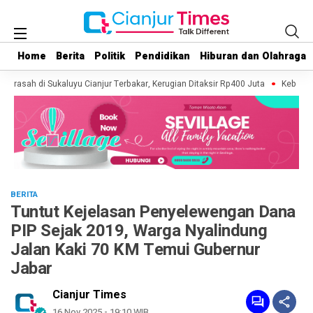
Home
Home
Berita
Berita
Politik
Politik
Pendidikan
Pendidikan
Hiburan dan Olahraga
Hiburan dan Olahraga
adrasah di Sukaluyu Cianjur Terbakar, Kerugian Ditaksir Rp400 Juta
Kebakaran
BERITA
Tuntut Kejelasan Penyelewengan Dana
PIP Sejak 2019, Warga Nyalindung
Jalan Kaki 70 KM Temui Gubernur
Jabar
Cianjur Times
16 Nov 2025 - 19:10 WIB