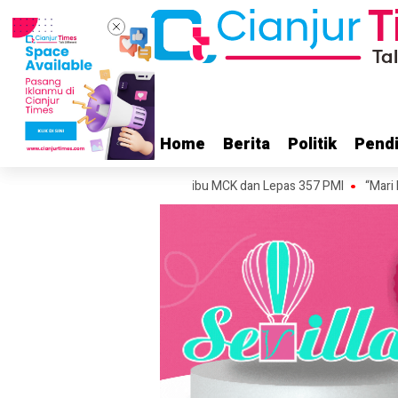
Home
Home
Berita
Berita
Politik
Politik
Pendi
Pendi
in Luncurkan Gerakan 10 Ribu MCK dan Lepas 357 PMI
“Mari Berselingk