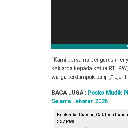
“Kami bersama pengurus menye
keluarga kepada ketua RT, RW,
warga terdampak banjir
,
” ujar 
BACA JUGA :
Posko Mudik PMI
Selama Lebaran 2026
Kunker ke Cianjur, Cak Imin Lun
357 PMI