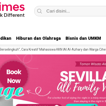
dikan
dikan
Hiburan dan Olahraga
Hiburan dan Olahraga
Bisnis dan UMKM
Bisnis dan UMKM
uh”, Cara Kreatif Mahasiswa KKN IAI Al-Azhary dan Warga Cihea Jaga Li