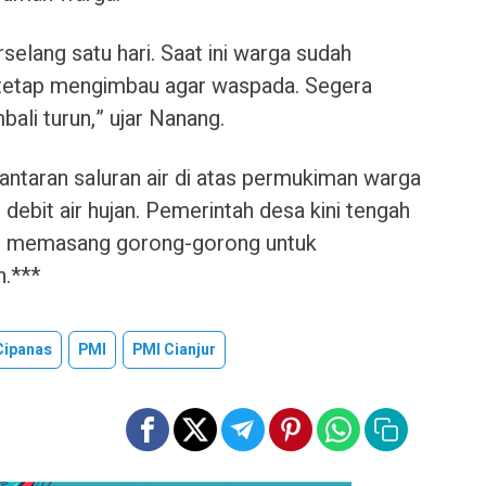
erselang satu hari. Saat ini warga sudah
i tetap mengimbau agar waspada. Segera
ali turun,” ujar Nanang.
antaran saluran air di atas permukiman warga
bit air hujan. Pemerintah desa kini tengah
n memasang gorong-gorong untuk
n.***
Cipanas
PMI
PMI Cianjur