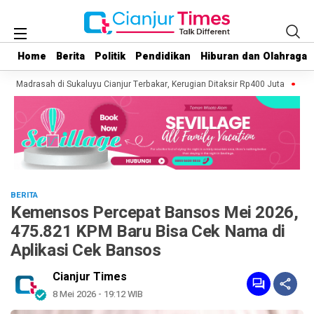
Home
Home
Berita
Berita
Politik
Politik
Pendidikan
Pendidikan
Hiburan dan Olahraga
Hiburan dan Olahraga
an Madrasah di Sukaluyu Cianjur Terbakar, Kerugian Ditaksir Rp400 Juta
Kebak
BERITA
Kemensos Percepat Bansos Mei 2026,
475.821 KPM Baru Bisa Cek Nama di
Aplikasi Cek Bansos
Cianjur Times
8 Mei 2026 - 19:12 WIB