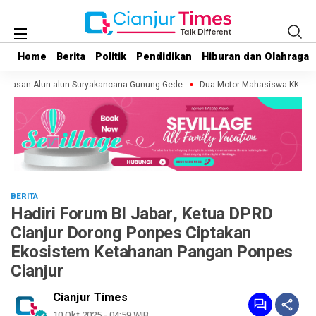
Home
Home
Berita
Berita
Politik
Politik
Pendidikan
Pendidikan
Hiburan dan Olahraga
Hiburan dan Olahraga
awasan Alun-alun Suryakancana Gunung Gede
Dua Motor Mahasiswa KKN di Cu
BERITA
Hadiri Forum BI Jabar, Ketua DPRD
Cianjur Dorong Ponpes Ciptakan
Ekosistem Ketahanan Pangan Ponpes
Cianjur
Cianjur Times
10 Okt 2025 - 04:59 WIB