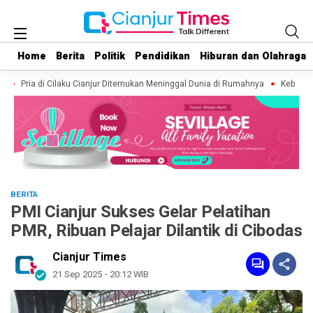
Home
Home
Berita
Berita
Politik
Politik
Pendidikan
Pendidikan
Hiburan dan Olahraga
Hiburan dan Olahraga
Pria di Cilaku Cianjur Ditemukan Meninggal Dunia di Rumahnya
Kebakaran
BERITA
PMI Cianjur Sukses Gelar Pelatihan
PMR, Ribuan Pelajar Dilantik di Cibodas
Cianjur Times
21 Sep 2025 - 20:12 WIB