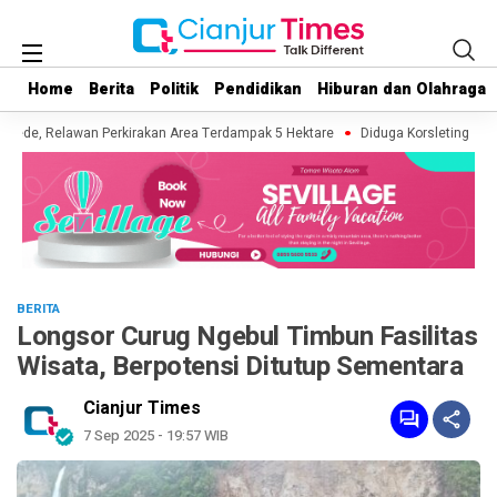
Home
Home
Berita
Berita
Politik
Politik
Pendidikan
Pendidikan
Hiburan dan Olahraga
Hiburan dan Olahraga
de, Relawan Perkirakan Area Terdampak 5 Hektare
Diduga Korsleting Listri
BERITA
Longsor Curug Ngebul Timbun Fasilitas
Wisata, Berpotensi Ditutup Sementara
Cianjur Times
7 Sep 2025 - 19:57 WIB