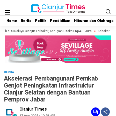
Home
Home
Berita
Berita
Politik
Politik
Pendidikan
Pendidikan
Hiburan dan Olahraga
Hiburan dan Olahraga
sah di Sukaluyu Cianjur Terbakar, Kerugian Ditaksir Rp400 Juta
Kebakaran Lah
BERITA
Akselerasi Pembangunan! Pemkab
Genjot Peningkatan Infrastruktur
Cianjur Selatan dengan Bantuan
Pemprov Jabar
Cianjur Times
17 Agu 2025 - 10:28 WIB