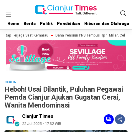
Home
Home
Berita
Berita
Politik
Politik
Pendidikan
Pendidikan
Hiburan dan Olahraga
Hiburan dan Olahraga
Tetap Terjaga Saat Kemarau
Dana Pensiun PNS Tembus Rp 1 Miliar, Cek Fakta
BERITA
Heboh! Usai Dilantik, Puluhan Pegawai
Pemda Cianjur Ajukan Gugatan Cerai,
Wanita Mendominasi
Cianjur Times
22 Jul 2025 - 17:32 WIB