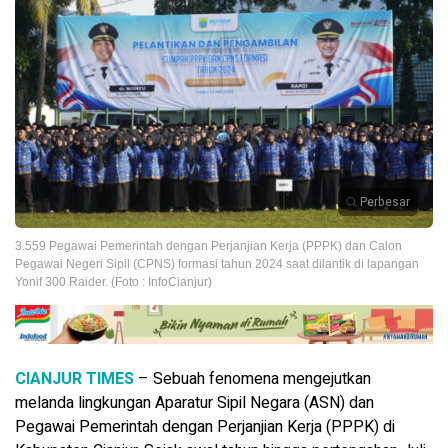
Perbesar
3.559 Pegawai Pemerintah dengan Perjanjian Kerja (PPPK) dan Calon
Pegawai Negeri Sipil (CPNS) formasi tahun 2024 saat dilantik di lapangan
Yonif 300 Raider. (Foto : InfoCianjur)
CIANJUR TIMES
– Sebuah fenomena mengejutkan
melanda lingkungan Aparatur Sipil Negara (ASN) dan
Pegawai Pemerintah dengan Perjanjian Kerja (PPPK) di