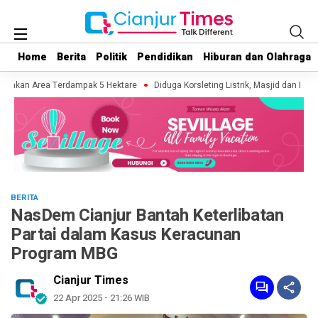
Home
Home
Berita
Berita
Politik
Politik
Pendidikan
Pendidikan
Hiburan dan Olahraga
Hiburan dan Olahraga
akan Area Terdampak 5 Hektare
Diduga Korsleting Listrik, Masjid dan Madras
BERITA
NasDem Cianjur Bantah Keterlibatan
Partai dalam Kasus Keracunan
Program MBG
Cianjur Times
22 Apr 2025 - 21:26 WIB