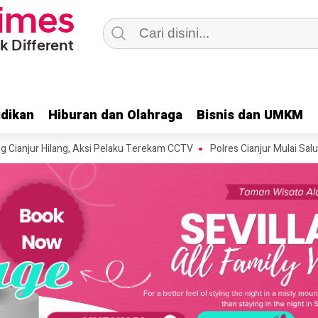
dikan
dikan
Hiburan dan Olahraga
Hiburan dan Olahraga
Bisnis dan UMKM
Bisnis dan UMKM
Hilang, Aksi Pelaku Terekam CCTV
Polres Cianjur Mulai Salurkan Bant