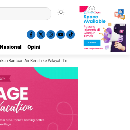
Nasional
Nasional
Opini
Opini
uan Air Bersih ke Wilayah Terdampak Kekeringan di Cianjur
Kunker ke 