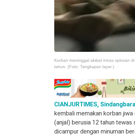
Korban meninggal akibat miras oplosan d
tahun. (Foto: Tangkapan layar.)
CIANJURTIMES, Sindangbar
kembali memakan korban jiwa d
(anjal) berusia 12 tahun tewa
dicampur dengan minuman ber