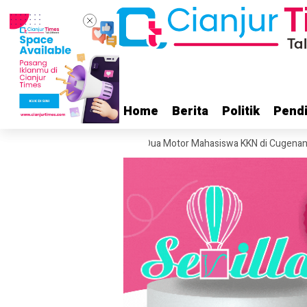
Home
Home
Berita
Berita
Politik
Politik
Pendi
Pendi
kancana Gunung Gede
Dua Motor Mahasiswa KKN di Cugenang Cianjur 