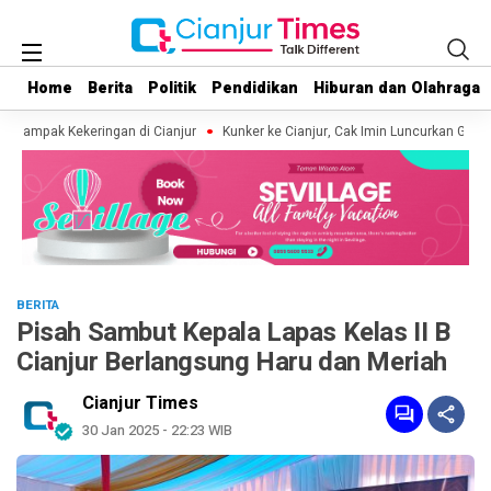
Home
Home
Berita
Berita
Politik
Politik
Pendidikan
Pendidikan
Hiburan dan Olahraga
Hiburan dan Olahraga
rdampak Kekeringan di Cianjur
Kunker ke Cianjur, Cak Imin Luncurkan Geraka
BERITA
Pisah Sambut Kepala Lapas Kelas II B
Cianjur Berlangsung Haru dan Meriah
Cianjur Times
30 Jan 2025 - 22:23 WIB