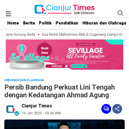
Home
Home
Berita
Berita
Politik
Politik
Pendidikan
Pendidikan
Hiburan dan Olahraga
Hiburan dan Olahraga
ancana Gunung Gede
Dua Motor Mahasiswa KKN di Cugenang Cianjur Hilang, 
HIBURAN DAN OLAHRAGA
Persib Bandung Perkuat Lini Tengah
dengan Kedatangan Ahmad Agung
Cianjur Times
15 Jan 2025 - 05:06 WIB