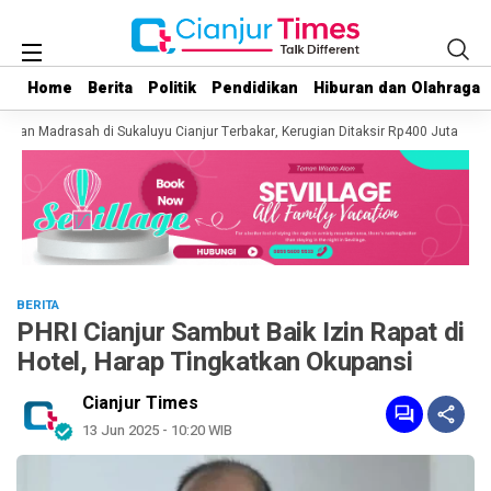
Home
Home
Berita
Berita
Politik
Politik
Pendidikan
Pendidikan
Hiburan dan Olahraga
Hiburan dan Olahraga
d dan Madrasah di Sukaluyu Cianjur Terbakar, Kerugian Ditaksir Rp400 Juta
Keb
BERITA
PHRI Cianjur Sambut Baik Izin Rapat di
Hotel, Harap Tingkatkan Okupansi
Cianjur Times
13 Jun 2025 - 10:20 WIB