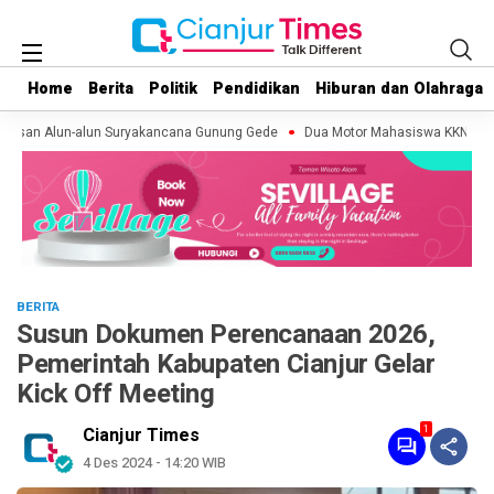
Home
Home
Berita
Berita
Politik
Politik
Pendidikan
Pendidikan
Hiburan dan Olahraga
Hiburan dan Olahraga
asan Alun-alun Suryakancana Gunung Gede
Dua Motor Mahasiswa KKN di Cuge
BERITA
Susun Dokumen Perencanaan 2026,
Pemerintah Kabupaten Cianjur Gelar
Kick Off Meeting
1
Cianjur Times
4 Des 2024 - 14:20 WIB