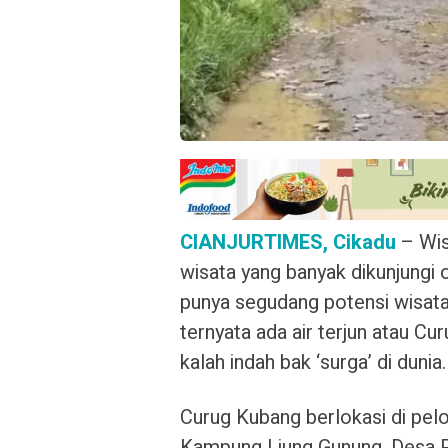
CIANJURTIMES, Cikadu
– Wisa
wisata yang banyak dikunjungi o
punya segudang potensi wisata
ternyata ada air terjun atau C
kalah indah bak ‘surga’ di dunia
Curug Kubang berlokasi di pelo
Kampung Liung Gunung, Desa 