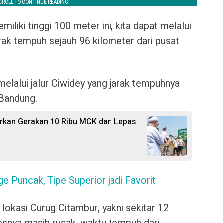
liki tinggi 100 meter ini, kita dapat melalui
arak tempuh sejauh 96 kilometer dari pusat
 melalui jalur Ciwidey yang jarak tempuhnya
 Bandung.
curkan Gerakan 10 Ribu MCK dan Lepas
ge Puncak, Tipe Superior jadi Favorit
n lokasi Curug Citambur, yakni sekitar 12
esnya masih rusak, waktu tempuh dari