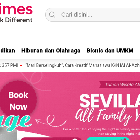
dikan
dikan
Hiburan dan Olahraga
Hiburan dan Olahraga
Bisnis dan UMKM
Bisnis dan UMKM
“Mari Berselingkuh”, Cara Kreatif Mahasiswa KKN IAI Al-Azhary dan Wa