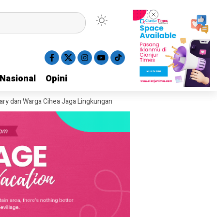
Nasional
Nasional
Opini
Opini
rga Cihea Jaga Lingkungan
Pemkab Cianjur Hentikan UHC Prioritas, 40