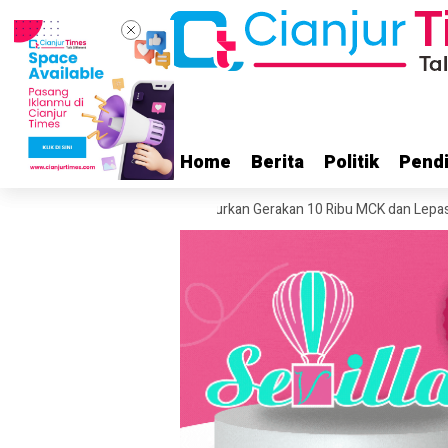
Home
Home
Berita
Berita
Politik
Politik
Pendi
Pendi
 Cianjur, Cak Imin Luncurkan Gerakan 10 Ribu MCK dan Lepas 357 PMI