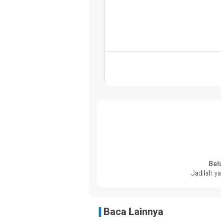
Bel
Jadilah y
Baca Lainnya