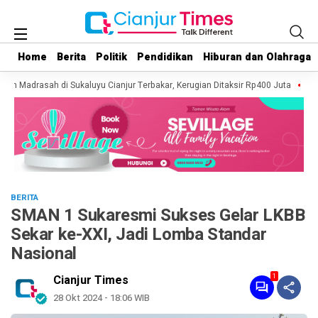
Home
Home
Berita
Berita
Politik
Politik
Pendidikan
Pendidikan
Hiburan dan Olahraga
Hiburan dan Olahraga
an Madrasah di Sukaluyu Cianjur Terbakar, Kerugian Ditaksir Rp400 Juta
Kebak
BERITA
SMAN 1 Sukaresmi Sukses Gelar LKBB
Sekar ke-XXI, Jadi Lomba Standar
Nasional
1
Cianjur Times
28 Okt 2024 - 18:06 WIB