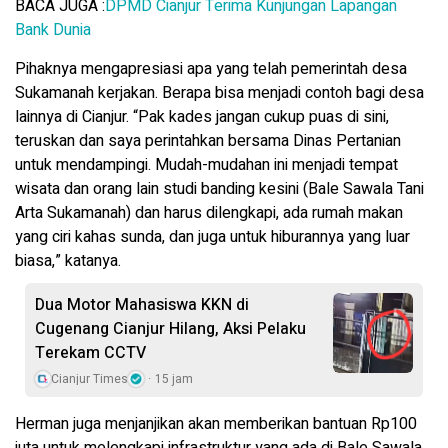
BACA JUGA :
DPMD Cianjur Terima Kunjungan Lapangan
Bank Dunia
Pihaknya mengapresiasi apa yang telah pemerintah desa
Sukamanah kerjakan. Berapa bisa menjadi contoh bagi desa
lainnya di Cianjur. “Pak kades jangan cukup puas di sini,
teruskan dan saya perintahkan bersama Dinas Pertanian
untuk mendampingi. Mudah-mudahan ini menjadi tempat
wisata dan orang lain studi banding kesini (Bale Sawala Tani
Arta Sukamanah) dan harus dilengkapi, ada rumah makan
yang ciri kahas sunda, dan juga untuk hiburannya yang luar
biasa,” katanya.
Dua Motor Mahasiswa KKN di
Cugenang Cianjur Hilang, Aksi Pelaku
Terekam CCTV
Cianjur Times
15 jam
Herman juga menjanjikan akan memberikan bantuan Rp100
juta untuk melengkapi infrastruktur yang ada di Bale Sawala