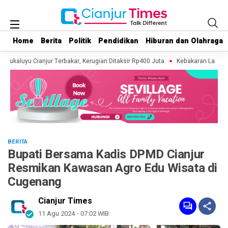
Home
Home
Berita
Berita
Politik
Politik
Pendidikan
Pendidikan
Hiburan dan Olahraga
Hiburan dan Olahraga
 Sukaluyu Cianjur Terbakar, Kerugian Ditaksir Rp400 Juta
Kebakaran Lahan Ter
BERITA
Bupati Bersama Kadis DPMD Cianjur
Resmikan Kawasan Agro Edu Wisata di
Cugenang
Cianjur Times
11 Agu 2024 - 07:02 WIB