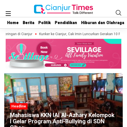
Home
Home
Berita
Berita
Politik
Politik
Pendidikan
Pendidikan
Hiburan dan Olahraga
Hiburan dan Olahraga
eringan di Cianjur
Kunker ke Cianjur, Cak Imin Luncurkan Gerakan 10 Ribu M
Headline
Mahasiswa KKN IAI Al-Azhary Kelompok
I Gelar Program Anti-Bullying di SDN