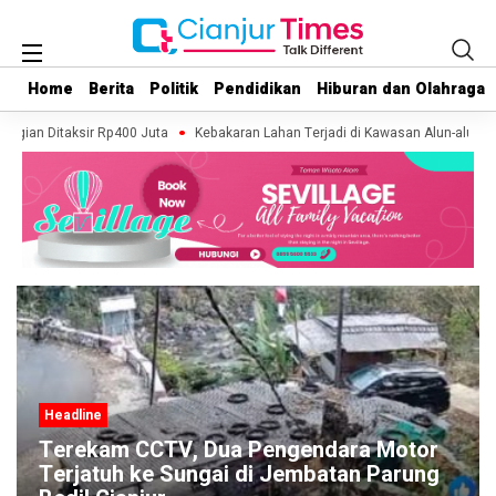
Home
Home
Berita
Berita
Politik
Politik
Pendidikan
Pendidikan
Hiburan dan Olahraga
Hiburan dan Olahraga
ugian Ditaksir Rp400 Juta
Kebakaran Lahan Terjadi di Kawasan Alun-alun Su
Headline
Diduga Korsleting Listrik, Masjid dan
Madrasah di Sukaluyu Cianjur Terbakar,