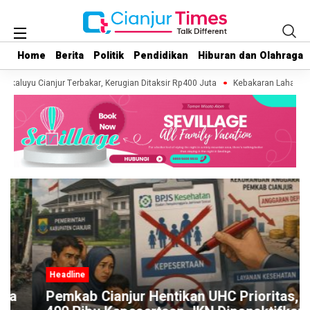
Home
Home
Berita
Berita
Politik
Politik
Pendidikan
Pendidikan
Hiburan dan Olahraga
Hiburan dan Olahraga
ukaluyu Cianjur Terbakar, Kerugian Ditaksir Rp400 Juta
Kebakaran Lahan Terj
Headline
Pemkab Cianjur Hentikan UHC Prioritas,